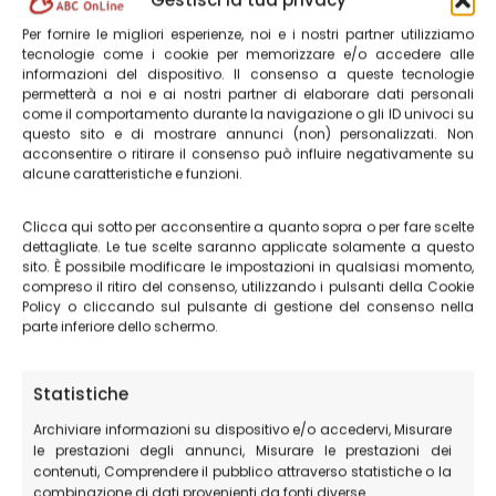
Il lago di Fiastra
è un luogo tranquillo e
Per fornire le migliori esperienze, noi e i nostri partner utilizziamo
incontaminato, un vero paradiso per gli amanti della
tecnologie come i cookie per memorizzare e/o accedere alle
natura.
informazioni del dispositivo. Il consenso a queste tecnologie
permetterà a noi e ai nostri partner di elaborare dati personali
come il comportamento durante la navigazione o gli ID univoci su
Scopri ad esempio i percorsi che ti porteranno a vedere
questo sito e di mostrare annunci (non) personalizzati. Non
acconsentire o ritirare il consenso può influire negativamente su
La Grotta dei Frati
alcune caratteristiche e funzioni.
Clicca qui sotto per acconsentire a quanto sopra o per fare scelte
dettagliate. Le tue scelte saranno applicate solamente a questo
sito. È possibile modificare le impostazioni in qualsiasi momento,
compreso il ritiro del consenso, utilizzando i pulsanti della Cookie
Policy o cliccando sul pulsante di gestione del consenso nella
parte inferiore dello schermo.
Statistiche
Archiviare informazioni su dispositivo e/o accedervi, Misurare
le prestazioni degli annunci, Misurare le prestazioni dei
contenuti, Comprendere il pubblico attraverso statistiche o la
combinazione di dati provenienti da fonti diverse.