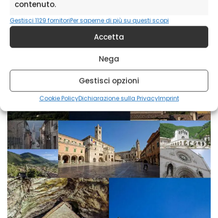
contenuto.
Gestisci 1129 fornitori
Per saperne di più su questi scopi
Accetta
Nega
Gestisci opzioni
Cookie Policy
Dichiarazione sulla Privacy
Imprint