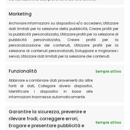
Le località turistiche
che ti consigliamo di visitare nei
Marketing
dintorni di Castelluccio di Norcia
Archiviare informazioni su dispositivo e/o accedervi, Utilizzare
dati limitati per la selezione della pubblicità, Creare profili per
la pubblicità personalizzata, Utilizzare profili per la selezione di
pubblicità personalizzata, Creare profili per la
Norcia e il centro storico
personalizzazione dei contenuti, Utilizzare profili per la
Cascia e il Santuario di Santa Rita
selezione di contenuti personalizzati, Sviluppare e migliorare i
servizi, Utilizzare dati limitati per la selezione dei contenuti.
Ferentillo e il museo delle mummie
Ascoli Piceno e la sua piazza
Funzionalità
Sempre attivo
La Cascata delle Marmore
Abbinare e combinare dati provenienti da altre
fonti di dati, Collegare diversi dispositivi,
Spoleto, la città medievale
Identificare i dispositivi in base alle
informazioni trasmesse automaticamente.
Assisi e il Santuario di San Francesco
Il lago di Fiastra
Garantire la sicurezza, prevenire e
rilevare frodi, correggere errori,
Sempre attivo
Erogare e presentare pubblicità e