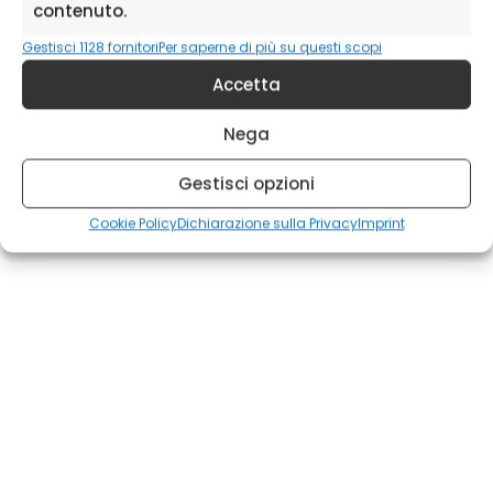
contenuto.
Gestisci 1128 fornitori
Per saperne di più su questi scopi
Fai clic su "Accetto" per abilitare
Accetta
Youtube
Cookie Policy
Nega
Accetto
Gestisci opzioni
Cookie Policy
Dichiarazione sulla Privacy
Imprint