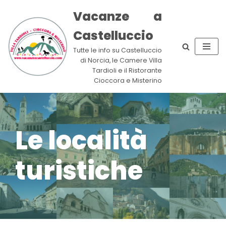
Vacanze a
Vai
Castelluccio
al
contenuto
Tutte le info su Castelluccio
di Norcia, le Camere Villa
Tardioli e il Ristorante
Cioccora e Misterino
Le località
turistiche