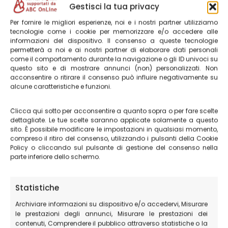
Tutte le informazioni sul
volo libero a Castelluccio di
Gestisci la tua privacy
Norcia
.
Per fornire le migliori esperienze, noi e i nostri partner utilizziamo
tecnologie come i cookie per memorizzare e/o accedere alle
informazioni del dispositivo. Il consenso a queste tecnologie
permetterà a noi e ai nostri partner di elaborare dati personali
come il comportamento durante la navigazione o gli ID univoci su
questo sito e di mostrare annunci (non) personalizzati. Non
acconsentire o ritirare il consenso può influire negativamente su
alcune caratteristiche e funzioni.
Le località turistiche
che ti consigliamo di visitare nei
dintorni di Castelluccio di Norcia
Clicca qui sotto per acconsentire a quanto sopra o per fare scelte
dettagliate. Le tue scelte saranno applicate solamente a questo
sito. È possibile modificare le impostazioni in qualsiasi momento,
compreso il ritiro del consenso, utilizzando i pulsanti della Cookie
Norcia e il centro storico
Policy o cliccando sul pulsante di gestione del consenso nella
parte inferiore dello schermo.
Cascia e il Santuario di Santa Rita
Ferentillo e il museo delle mummie
Statistiche
Ascoli Piceno e la sua piazza
Archiviare informazioni su dispositivo e/o accedervi, Misurare
le prestazioni degli annunci, Misurare le prestazioni dei
La Cascata delle Marmore
contenuti, Comprendere il pubblico attraverso statistiche o la