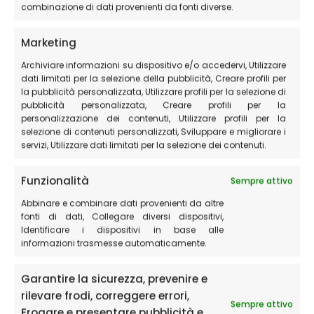
combinazione di dati provenienti da fonti diverse.
Spoleto, la città medievale
Assisi e il Santuario di San Francesco
Marketing
Il lago di Fiastra
Archiviare informazioni su dispositivo e/o accedervi, Utilizzare
dati limitati per la selezione della pubblicità, Creare profili per
la pubblicità personalizzata, Utilizzare profili per la selezione di
pubblicità personalizzata, Creare profili per la
personalizzazione dei contenuti, Utilizzare profili per la
selezione di contenuti personalizzati, Sviluppare e migliorare i
servizi, Utilizzare dati limitati per la selezione dei contenuti.
Funzionalità
Sempre attivo
Abbinare e combinare dati provenienti da altre
fonti di dati, Collegare diversi dispositivi,
Identificare i dispositivi in base alle
informazioni trasmesse automaticamente.
Garantire la sicurezza, prevenire e
rilevare frodi, correggere errori,
Sempre attivo
Erogare e presentare pubblicità e