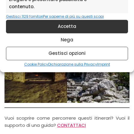
contenuto.
Gestisci 1129 fornitori
Per saperne di più su questi scopi
Accetta
Nega
Gestisci opzioni
Cookie Policy
Dichiarazione sulla Privacy
Imprint
Vuoi scoprire come percorrere questi itinerari? Vuoi il
supporto di una guida?
CONTATTACI