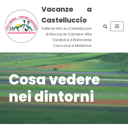
Vacanze a
Vai
Castelluccio
al
contenuto
Tutte le info su Castelluccio
di Norcia, le Camere Villa
Tardioli e il Ristorante
Cioccora e Misterino
Cosa vedere
nei dintorni