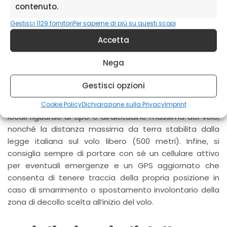
contenuto.
Per garantire la massima sicurezza durante il volo libero
Gestisci 1129 fornitori
Per saperne di più su questi scopi
a Castelluccio di Norcia bisogna attenersi
Accetta
scrupolosamente alle regole previste dalle autorità
competenti. Innanzitutto è obbligatoria l’assicurazione
Nega
RC per ogni praticante e, prima di effettuare il lancio, è
necessario controllare attentamente le previsioni
Gestisci opzioni
meteorologiche relative alla zona. Inoltre è
fondamentale rispettare i limiti imposti dalle normative
Cookie Policy
Dichiarazione sulla Privacy
Imprint
locali riguardo al tipo e all’altitudine massima del volo,
nonché la distanza massima da terra stabilita dalla
legge italiana sul volo libero (500 metri). Infine, si
consiglia sempre di portare con sé un cellulare attivo
per eventuali emergenze e un GPS aggiornato che
consenta di tenere traccia della propria posizione in
caso di smarrimento o spostamento involontario della
zona di decollo scelta all’inizio del volo.