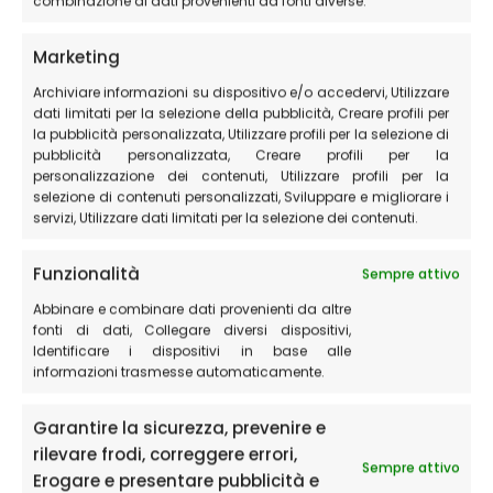
combinazione di dati provenienti da fonti diverse.
Marketing
Archiviare informazioni su dispositivo e/o accedervi, Utilizzare
dati limitati per la selezione della pubblicità, Creare profili per
Tutti questi luoghi sono tra i più gettonati per le loro
la pubblicità personalizzata, Utilizzare profili per la selezione di
pubblicità personalizzata, Creare profili per la
caratteristiche geografiche e le condizioni
personalizzazione dei contenuti, Utilizzare profili per la
meteorologiche ideali che li circondano.
selezione di contenuti personalizzati, Sviluppare e migliorare i
servizi, Utilizzare dati limitati per la selezione dei contenuti.
Proprio grazie ai numerosi sentieri escursionistici c’è la
possibilità, per chi vuole fare trekking con il parapendio,
Funzionalità
Sempre attivo
di arrivare in alto nella montagna fino a guadagnare
Abbinare e combinare dati provenienti da altre
oltre 500 metri di dislivello verso il punto di atterraggio.
fonti di dati, Collegare diversi dispositivi,
Identificare i dispositivi in base alle
informazioni trasmesse automaticamente.
Le regole da seguire per il
volo libero a Castelluccio
Garantire la sicurezza, prevenire e
rilevare frodi, correggere errori,
di Norcia.
Sempre attivo
Erogare e presentare pubblicità e