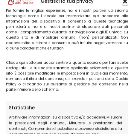
offre agli amanti del volo libero panorami mozzafiato,
Gestisci la tua privacy
nonché condizioni ideali sia in termini di sicurezza che di
Per fornire le migliori esperienze, noi e i nostri partner utilizziamo
bellezza del paesaggio. Per tutti questi motivi,
tecnologie come i cookie per memorizzare e/o accedere alle
informazioni del dispositivo. Il consenso a queste tecnologie
Castelluccio di Norcia è uno dei posti più apprezzati in
permetterà a noi e ai nostri partner di elaborare dati personali
Italia per chi vuole praticare il volo libero.
come il comportamento durante la navigazione o gli ID univoci su
questo sito e di mostrare annunci (non) personalizzati. Non
acconsentire o ritirare il consenso può influire negativamente su
alcune caratteristiche e funzioni.
Clicca qui sotto per acconsentire a quanto sopra o per fare scelte
dettagliate. Le tue scelte saranno applicate solamente a questo
sito. È possibile modificare le impostazioni in qualsiasi momento,
compreso il ritiro del consenso, utilizzando i pulsanti della Cookie
Policy o cliccando sul pulsante di gestione del consenso nella
parte inferiore dello schermo.
Statistiche
Archiviare informazioni su dispositivo e/o accedervi, Misurare
le prestazioni degli annunci, Misurare le prestazioni dei
contenuti, Comprendere il pubblico attraverso statistiche o la