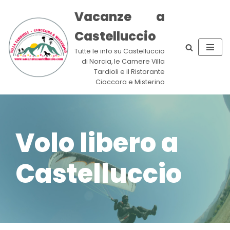
Vacanze a
Vai
Castelluccio
al
contenuto
Tutte le info su Castelluccio
di Norcia, le Camere Villa
Tardioli e il Ristorante
Cioccora e Misterino
Volo libero a
Castelluccio