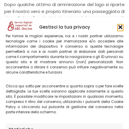
Dopo qualche attimo di ammirazione del lago si riparte
per il nostro vero e proprio itinerario: una passeggiata di
circa 3 km (aggiuntivi rispetto al km e mezzo già
percorso) per arrivare a
vedere la conformazione delle
Gestisci la tua privacy
famose Lame Rosse
.
Per fornire le migliori esperienze, noi e i nostri partner utilizziamo
tecnologie come i cookie per memorizzare e/o accedere alle
informazioni del dispositivo. Il consenso a queste tecnologie
permetterà a noi e ai nostri partner di elaborare dati personali
come il comportamento durante la navigazione o gli ID univoci su
questo sito e di mostrare annunci (non) personalizzati. Non
acconsentire o ritirare il consenso può influire negativamente su
alcune caratteristiche e funzioni.
Clicca qui sotto per acconsentire a quanto sopra o per fare scelte
dettagliate. Le tue scelte saranno applicate solamente a questo
sito. È possibile modificare le impostazioni in qualsiasi momento,
compreso il ritiro del consenso, utilizzando i pulsanti della Cookie
Policy o cliccando sul pulsante di gestione del consenso nella
parte inferiore dello schermo.