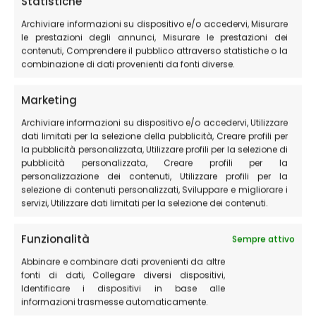
Statistiche
Marcosibillini97, CC BY-SA 3.0
Archiviare informazioni su dispositivo e/o accedervi, Misurare
https://creativecommons.org/licenses/by-sa/3.0
, via
le prestazioni degli annunci, Misurare le prestazioni dei
Wikimedia Commons
contenuti, Comprendere il pubblico attraverso statistiche o la
combinazione di dati provenienti da fonti diverse.
L’itinerario è ottimo anche per portarci dei bambini, ma
sono obbligatorie le scarpe da trekking, consigliati i
Marketing
bastoncini e c’è l’assoluto divieto di toccare
(sgretolare, danneggiare, modificare) le formazioni
Archiviare informazioni su dispositivo e/o accedervi, Utilizzare
calanchive che sono state generate nei millenni
dati limitati per la selezione della pubblicità, Creare profili per
la pubblicità personalizzata, Utilizzare profili per la selezione di
passati.
pubblicità personalizzata, Creare profili per la
personalizzazione dei contenuti, Utilizzare profili per la
Cosa sono le “Lame Rosse” nel
selezione di contenuti personalizzati, Sviluppare e migliorare i
servizi, Utilizzare dati limitati per la selezione dei contenuti.
Parco Nazionale dei Monti
Sibillini?
Funzionalità
Sempre attivo
Abbinare e combinare dati provenienti da altre
Le Lame Rosse sono una delle conformazioni di terreno
fonti di dati, Collegare diversi dispositivi,
Identificare i dispositivi in base alle
più particolari e conosciute nei Sibillini. Si trovano a circa
informazioni trasmesse automaticamente.
3 km dal Lago di Fiastra e si tratta di formazioni di