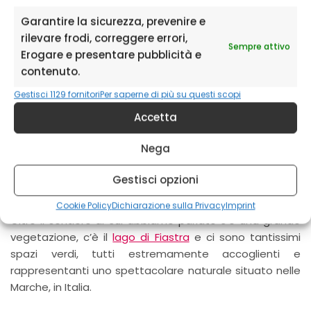
terreno (argilla e ghiaia) realizzate nei millenni in
Garantire la sicurezza, prevenire e
seguito alla continua erosione del terreno.
rilevare frodi, correggere errori,
Sempre attivo
Erogare e presentare pubblicità e
Gli agenti atmosferici hanno dato la forma di pinnacoli
contenuto.
e torri al terreno che, con la sua inerzia, ha resistito alle
Gestisci 1129 fornitori
Per saperne di più su questi scopi
piogge e ai venti, dando luogo ad un “piccolo canyon”
costituite da ghiaia tenuta insieme da argilla e limi,
Accetta
formatesi grazie all’erosione di agenti atmosferici.
Nega
A piedi nudi nel nell’area del lago di
Gestisci opzioni
Fiastra
Cookie Policy
Dichiarazione sulla Privacy
Imprint
Oltre il sentiero di cui abbiamo parlato c’è una grande
vegetazione, c’è il
lago di Fiastra
e ci sono tantissimi
spazi verdi, tutti estremamente accoglienti e
rappresentanti uno spettacolare naturale situato nelle
Marche, in Italia.