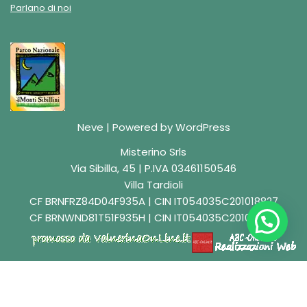
Parlano di noi
Neve
| Powered by
WordPress
Misterino Srls
Via Sibilla, 45 | P.IVA 03461150546
Villa Tardioli
CF BRNFRZ84D04F935A | CIN IT054035C201018827
CF BRNWND81T51F935H | CIN IT054035C201018829
English
(
Inglese
)
Italiano
Deutsch
(
Tedesco
)