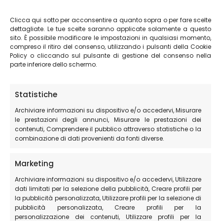
Clicca qui sotto per acconsentire a quanto sopra o per fare scelte
I Sentieri di Norcia sono tantissimi e derivano
dettagliate. Le tue scelte saranno applicate solamente a questo
principalmente dalle attività silvopastorali che nei
sito. È possibile modificare le impostazioni in qualsiasi momento,
secoli passati hanno permesso di ottimizzare il terreno
compreso il ritiro del consenso, utilizzando i pulsanti della Cookie
Policy o cliccando sul pulsante di gestione del consenso nella
per la pastorizia e, allo stesso tempo, renderlo ottimo
parte inferiore dello schermo.
anche per le escursioni. L’area è situata nell’Appennino
Umbro-Marchigiano con paesaggi suggestivi e una
vegetazione tipica della zona.
Statistiche
Archiviare informazioni su dispositivo e/o accedervi, Misurare
Itinerari e sentieri nella zona di
le prestazioni degli annunci, Misurare le prestazioni dei
contenuti, Comprendere il pubblico attraverso statistiche o la
Castelluccio di Norcia
combinazione di dati provenienti da fonti diverse.
Marketing
Scopri tutti gli itinerari che puoi percorrere nei pressi di
Castelluccio di Norcia oppure guarda la
pagina
Archiviare informazioni su dispositivo e/o accedervi, Utilizzare
dedicata alle GUIDE PARCO e al perché è meglio visitare
dati limitati per la selezione della pubblicità, Creare profili per
la pubblicità personalizzata, Utilizzare profili per la selezione di
il territorio con una GUIDA
pubblicità personalizzata, Creare profili per la
personalizzazione dei contenuti, Utilizzare profili per la