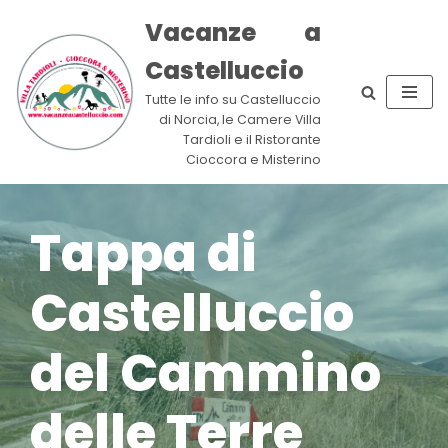
Vacanze a
Vai
Castelluccio
al
contenuto
Tutte le info su Castelluccio
di Norcia, le Camere Villa
Tardioli e il Ristorante
Cioccora e Misterino
Tappa di
Castelluccio
del Cammino
delle Terre