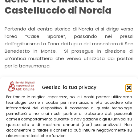
Castelluccio di Norcia
Partendo dal centro storico di Norcia ci si dirige verso
l’area “Case Sparse”, passando nei pressi
dell’agriturismo La Tana dei Lupi e del monastero di San
Benedetto in Monte. Si prosegue in direzione di
un’antica mulattiera che veniva utilizzata dai pastori
per la transumanza.
Una volta arrivati in quota, nel passaggio tra il Monte
Gestisci la tua privacy
Vetica e il Monte Ventosola (a circa 1600 metri di
altitudine), si potrà vedere
il Piangrande
di Castelluccio
Per fornire le migliori esperienze, noi e i nostri partner utilizziamo
tecnologie come i cookie per memorizzare e/o accedere alle
e ci si potrà dirigere verso il paese al centro dei Monti
informazioni del dispositivo. Il consenso a queste tecnologie
Sibillini. Da qui la via è quasi completamente in discesa
permetterà a noi e ai nostri partner di elaborare dati personali
e occorrerà fare meta verso il paese stesso!
come il comportamento durante la navigazione o gli ID univoci su
questo sito e di mostrare annunci (non) personalizzati. Non
acconsentire o ritirare il consenso può influire negativamente su
Tutti i sentieri di Norcia
alcune caratteristiche e funzioni.