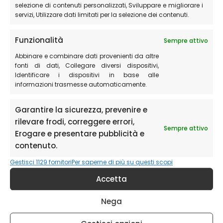
selezione di contenuti personalizzati, Sviluppare e migliorare i
Il Piangrande
servizi, Utilizzare dati limitati per la selezione dei contenuti.
I Pantani di Accumoli
Funzionalità
Il sentiero di montagna per tutti (adatto anche a
Sempre attivo
portatori di handicap)
Abbinare e combinare dati provenienti da altre
fonti di dati, Collegare diversi dispositivi,
Il cammino nelle Terre Mutate
Identificare i dispositivi in base alle
informazioni trasmesse automaticamente.
Il sentiero da Castelluccio al Monte Vettore
Il sentiero da Forca di Presta al Monte Vettore
Garantire la sicurezza, prevenire e
Il sentiero da Foce al Monte Vettore
rilevare frodi, correggere errori,
Sempre attivo
Erogare e presentare pubblicità e
Il lago di Pilato
contenuto.
Le Lame Rosse
Gestisci 1129 fornitori
Per saperne di più su questi scopi
Le gole dell’Infernaccio
Accetta
Grande Anello dei Sibillini (bike)
Nega
Rifugio Argentella
Le cime del Redentore