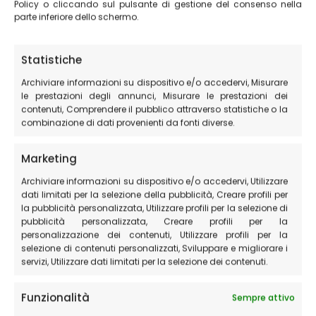
Grazie alle aziende presenti sul posto non sarà difficile
Policy o cliccando sul pulsante di gestione del consenso nella
parte inferiore dello schermo.
riparare la propria bici e ritornare a pedalare per
concludere il proprio giro.
Statistiche
Itinerari e sentieri nella zona di
Archiviare informazioni su dispositivo e/o accedervi, Misurare
Castelluccio di Norcia
le prestazioni degli annunci, Misurare le prestazioni dei
contenuti, Comprendere il pubblico attraverso statistiche o la
combinazione di dati provenienti da fonti diverse.
Scopri tutti gli itinerari che puoi percorrere nei pressi di
Castelluccio di Norcia oppure guarda la
pagina
Marketing
dedicata alle GUIDE PARCO e al perché è meglio visitare
Archiviare informazioni su dispositivo e/o accedervi, Utilizzare
il territorio con una GUIDA
dati limitati per la selezione della pubblicità, Creare profili per
la pubblicità personalizzata, Utilizzare profili per la selezione di
pubblicità personalizzata, Creare profili per la
Il Piangrande
personalizzazione dei contenuti, Utilizzare profili per la
selezione di contenuti personalizzati, Sviluppare e migliorare i
I Pantani di Accumoli
servizi, Utilizzare dati limitati per la selezione dei contenuti.
Il sentiero di montagna per tutti (adatto anche a
portatori di handicap)
Funzionalità
Sempre attivo