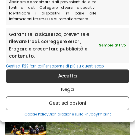
Il cammino nelle Terre Mutate
Abbinare e combinare dati provenienti da altre
fonti di dati, Collegare diversi dispositivi,
Il sentiero da Castelluccio al Monte Vettore
Identificare i dispositivi in base alle
informazioni trasmesse automaticamente.
Il sentiero da Forca di Presta al Monte Vettore
Il sentiero da Foce al Monte Vettore
Garantire la sicurezza, prevenire e
rilevare frodi, correggere errori,
Il lago di Pilato
Sempre attivo
Erogare e presentare pubblicità e
Le Lame Rosse
contenuto.
Le gole dell’Infernaccio
Gestisci 1129 fornitori
Per saperne di più su questi scopi
Grande Anello dei Sibillini (bike)
Accetta
Rifugio Argentella
Nega
Le cime del Redentore
Gestisci opzioni
Cookie Policy
Dichiarazione sulla Privacy
Imprint