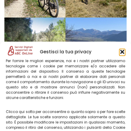
Gestisci la tua privacy
Per fornire le migliori esperienze, noi e i nostri partner utilizziamo
tecnologie come i cookie per memorizzare e/o accedere alle
informazioni del dispositivo. Il consenso a queste tecnologie
permetterà a noi e ai nostri partner di elaborare dati personali
Informazioni utili per la
come il comportamento durante la navigazione o gli ID univoci su
questo sito e di mostrare annunci (non) personalizzati. Non
manutenzione della bici
acconsentire o ritirare il consenso può influire negativamente su
alcune caratteristiche e funzioni.
Durante le uscite in mountain bike, anche all’interno del
Clicca qui sotto per acconsentire a quanto sopra o per fare scelte
dettagliate. Le tue scelte saranno applicate solamente a questo
percorso ufficiale del Parco, non è impossibile
sito. È possibile modificare le impostazioni in qualsiasi momento,
riscontrare piccoli problemi di carattere meccanico.
compreso il ritiro del consenso, utilizzando i pulsanti della Cookie