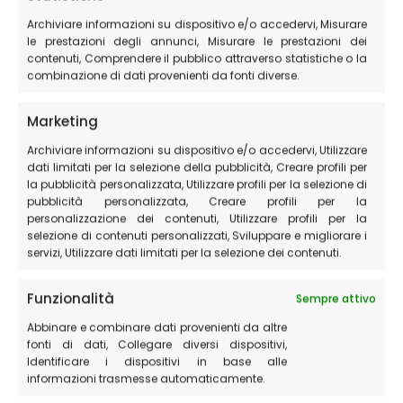
Scopri tutti gli itinerari che puoi percorrere nei pressi di
Archiviare informazioni su dispositivo e/o accedervi, Misurare
Castelluccio di Norcia oppure guarda la
pagina
le prestazioni degli annunci, Misurare le prestazioni dei
dedicata alle GUIDE PARCO e al perché è meglio visitare
contenuti, Comprendere il pubblico attraverso statistiche o la
combinazione di dati provenienti da fonti diverse.
il territorio con una GUIDA
Marketing
Il Piangrande
Archiviare informazioni su dispositivo e/o accedervi, Utilizzare
I Pantani di Accumoli
dati limitati per la selezione della pubblicità, Creare profili per
la pubblicità personalizzata, Utilizzare profili per la selezione di
Il sentiero di montagna per tutti (adatto anche a
pubblicità personalizzata, Creare profili per la
portatori di handicap)
personalizzazione dei contenuti, Utilizzare profili per la
selezione di contenuti personalizzati, Sviluppare e migliorare i
Il cammino nelle Terre Mutate
servizi, Utilizzare dati limitati per la selezione dei contenuti.
Il sentiero da Castelluccio al Monte Vettore
Funzionalità
Sempre attivo
Il sentiero da Forca di Presta al Monte Vettore
Abbinare e combinare dati provenienti da altre
Il sentiero da Foce al Monte Vettore
fonti di dati, Collegare diversi dispositivi,
Identificare i dispositivi in base alle
Il lago di Pilato
informazioni trasmesse automaticamente.
Le Lame Rosse