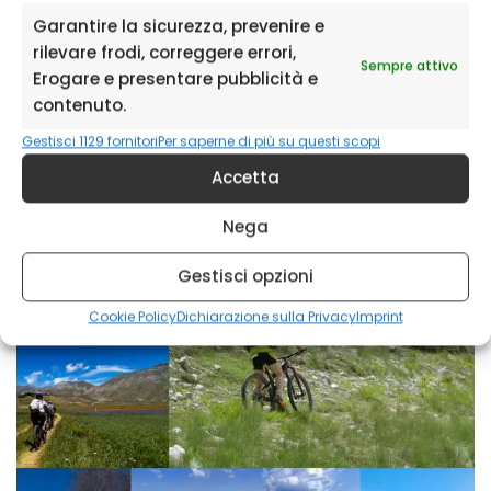
Garantire la sicurezza, prevenire e
Le gole dell’Infernaccio
rilevare frodi, correggere errori,
Grande Anello dei Sibillini (bike)
Sempre attivo
Erogare e presentare pubblicità e
Rifugio Argentella
contenuto.
Le cime del Redentore
Gestisci 1129 fornitori
Per saperne di più su questi scopi
Accetta
Nega
Gestisci opzioni
Cookie Policy
Dichiarazione sulla Privacy
Imprint