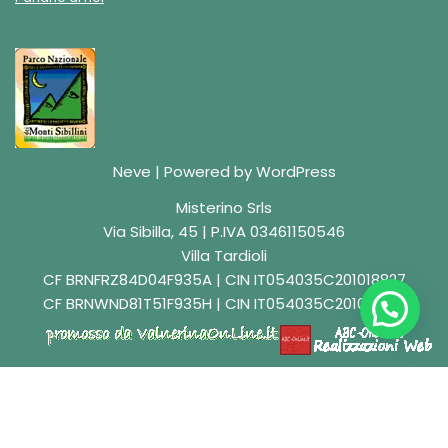
Neve
| Powered by
WordPress
Misterino Srls
Via Sibilla, 45 | P.IVA 03461150546
Villa Tardioli
CF BRNFRZ84D04F935A | CIN IT054035C201018827
CF BRNWND81T51F935H | CIN IT054035C201018829
English
(
Inglese
)
Italiano
Deutsch
(
Tedesco
)