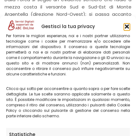
mezza costa il versante Sud e Sud-Est di Monte
Argentella (direzione Nord-Ovest); si passa accanto
alla Fonte delle Fate 2002 m e al Casale dell’Argentella
Gestisci la tua privacy
2026 m, piccolo rifugio in una posizione molto
panoramica verso Castelluccio.
Per fornire le migliori esperienze, noi e i nostri partner utilizziamo
tecnologie come i cookie per memorizzare e/o accedere alle
informazioni del dispositivo. Il consenso a queste tecnologie
Dal Casale si può salire ancora per per un altro Km sul
permetterà a noi e ai nostri partner di elaborare dati personali
come il comportamento durante la navigazione o gli ID univoci su
sentiero, per poi abbandonarlo e risalire la scarpata
questo sito e di mostrare annunci (non) personalizzati. Non
soprastante in un ripido pendio sassoso ed erboso fino
acconsentire o ritirare il consenso può influire negativamente su
a raggiungere la vetta del Monte Argentella 2200 m
alcune caratteristiche e funzioni.
(1,15 ore da Forca Viola).
Clicca qui sotto per acconsentire a quanto sopra o per fare scelte
dettagliate. Le tue scelte saranno applicate solamente a questo
Tratto da:
LE MIE PASSEGGIATE DA CASTELLUCCIO
sito. È possibile modificare le impostazioni in qualsiasi momento,
compreso il ritiro del consenso, utilizzando i pulsanti della Cookie
Policy o cliccando sul pulsante di gestione del consenso nella
Itinerari e sentieri nella zona di
parte inferiore dello schermo.
Castelluccio di Norcia
Statistiche