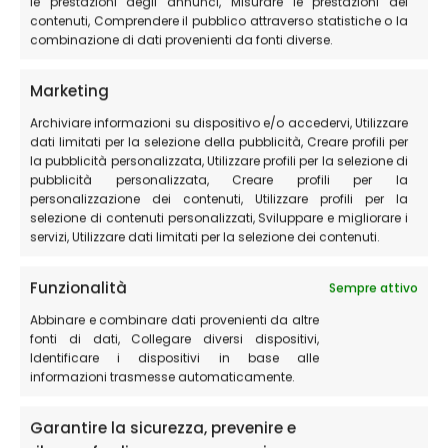
le prestazioni degli annunci, Misurare le prestazioni dei
capacità fisiche e al tuo livello di esperienza. Inoltre,
contenuti, Comprendere il pubblico attraverso statistiche o la
combinazione di dati provenienti da fonti diverse.
sapranno darti le informazioni necessarie, ad esempio
sui sentieri da seguire, sulle condizioni meteorologiche
Marketing
e sui pericoli del percorso.
Archiviare informazioni su dispositivo e/o accedervi, Utilizzare
dati limitati per la selezione della pubblicità, Creare profili per
Quando si opta per una guida escursionistica
la pubblicità personalizzata, Utilizzare profili per la selezione di
professionista, è importante considerare la qualità del
pubblicità personalizzata, Creare profili per la
loro servizio, che si traduce in un’esperienza piacevole
personalizzazione dei contenuti, Utilizzare profili per la
selezione di contenuti personalizzati, Sviluppare e migliorare i
ed accogliente. Per questo motivo, valutare la qualità
servizi, Utilizzare dati limitati per la selezione dei contenuti.
della guida prima dell’escursione diventa una
raccomandazione fondamentale.
Funzionalità
Sempre attivo
Abbinare e combinare dati provenienti da altre
In definitiva, le guide escursionistiche sono esperti
fonti di dati, Collegare diversi dispositivi,
competenti e qualificati nel loro lavoro. Oltre ad offrire
Identificare i dispositivi in base alle
un itinerario sicuro ed un’esperienza unica, permettono
informazioni trasmesse automaticamente.
ai turisti di comprendere e rispettare l’ambiente
naturale circostante. Non esitare a pagare una guida
Garantire la sicurezza, prevenire e
escursionistica per il suo lavoro professionale e per