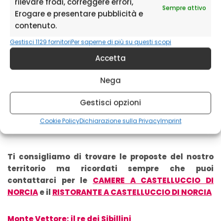
rilevare frodi, correggere errori,
godere di quell’esperienza speciale che soltanto loro
Sempre attivo
Erogare e presentare pubblicità e
possono offrirti.
contenuto.
Gestisci 1129 fornitori
Per saperne di più su questi scopi
Scopri alcune proposte dal
Accetta
territorio
Nega
Scopri tutte le Guide Parco ufficiali
Gestisci opzioni
Prenota un’escursione guidata a Castelluccio di
Cookie Policy
Dichiarazione sulla Privacy
Imprint
Norcia
Ti consigliamo di trovare le proposte del nostro
territorio ma ricordati sempre che puoi
contattarci per le
CAMERE A CASTELLUCCIO DI
NORCIA
e il
RISTORANTE A CASTELLUCCIO DI NORCIA
Monte Vettore: il re dei Sibillini