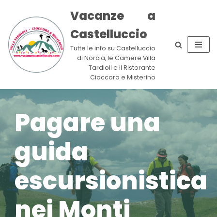
Vacanze a
Vai
Castelluccio
al
contenuto
Tutte le info su Castelluccio
di Norcia, le Camere Villa
Tardioli e il Ristorante
Cioccora e Misterino
Pagare una
guida
escursionistica
nei Monti