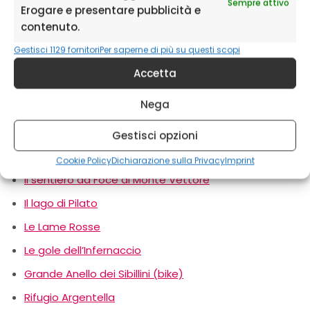
Sempre attivo
Erogare e presentare pubblicità e
Il Piangrande
contenuto.
I Pantani di Accumoli
Gestisci 1129 fornitori
Per saperne di più su questi scopi
Il sentiero di montagna per tutti (adatto anche a
Accetta
portatori di handicap)
Nega
Il cammino nelle Terre Mutate
Il sentiero da Castelluccio al Monte Vettore
Gestisci opzioni
Il sentiero da Forca di Presta al Monte Vettore
Cookie Policy
Dichiarazione sulla Privacy
Imprint
Il sentiero da Foce al Monte Vettore
Il lago di Pilato
Le Lame Rosse
Le gole dell’Infernaccio
Grande Anello dei Sibillini (bike)
Rifugio Argentella