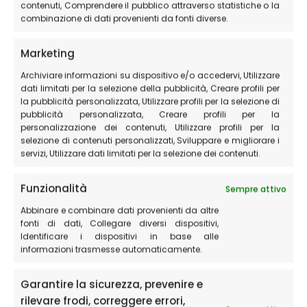
tuo trekking
contenuti, Comprendere il pubblico attraverso statistiche o la
combinazione di dati provenienti da fonti diverse.
Esistono diversi itinerari ed esistono diversi gradi
Marketing
di difficoltà per raggiungere le aree più
Archiviare informazioni su dispositivo e/o accedervi, Utilizzare
suggestive dei monti Sibillini, ma, come per tutte
dati limitati per la selezione della pubblicità, Creare profili per
le cose, se ti stai domandando
come arrivare al lago
la pubblicità personalizzata, Utilizzare profili per la selezione di
di Pilato da Castelluccio probabilmente ti possiamo
pubblicità personalizzata, Creare profili per la
consigliare di affidarti ad una delle
guide del Parco
per
personalizzazione dei contenuti, Utilizzare profili per la
selezione di contenuti personalizzati, Sviluppare e migliorare i
la tua escursione tra i nostri monti.
servizi, Utilizzare dati limitati per la selezione dei contenuti.
Itinerari e sentieri nella zona di
Funzionalità
Sempre attivo
Castelluccio di Norcia
Abbinare e combinare dati provenienti da altre
fonti di dati, Collegare diversi dispositivi,
Identificare i dispositivi in base alle
Scopri tutti gli itinerari che puoi percorrere nei pressi di
informazioni trasmesse automaticamente.
Castelluccio di Norcia oppure guarda la
pagina
dedicata alle GUIDE PARCO e al perché è meglio visitare
Garantire la sicurezza, prevenire e
il territorio con una GUIDA
rilevare frodi, correggere errori,