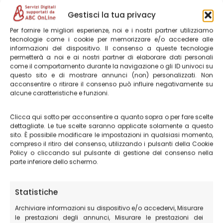
Gestisci la tua privacy
Per fornire le migliori esperienze, noi e i nostri partner utilizziamo
tecnologie come i cookie per memorizzare e/o accedere alle
informazioni del dispositivo. Il consenso a queste tecnologie
permetterà a noi e ai nostri partner di elaborare dati personali
come il comportamento durante la navigazione o gli ID univoci su
questo sito e di mostrare annunci (non) personalizzati. Non
acconsentire o ritirare il consenso può influire negativamente su
alcune caratteristiche e funzioni.
Clicca qui sotto per acconsentire a quanto sopra o per fare scelte
dettagliate. Le tue scelte saranno applicate solamente a questo
sito. È possibile modificare le impostazioni in qualsiasi momento,
compreso il ritiro del consenso, utilizzando i pulsanti della Cookie
Policy o cliccando sul pulsante di gestione del consenso nella
parte inferiore dello schermo.
Guarda il percorso qui
Statistiche
Le guide escursionistiche per il
Archiviare informazioni su dispositivo e/o accedervi, Misurare
le prestazioni degli annunci, Misurare le prestazioni dei