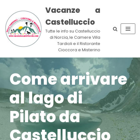
Vacanze a
Vai
Castelluccio
al
contenuto
Tutte le info su Castelluccio
di Norcia, le Camere Villa
Tardioli e il Ristorante
Cioccora e Misterino
Come arrivare
al lago di
Pilato da
Castelluccio