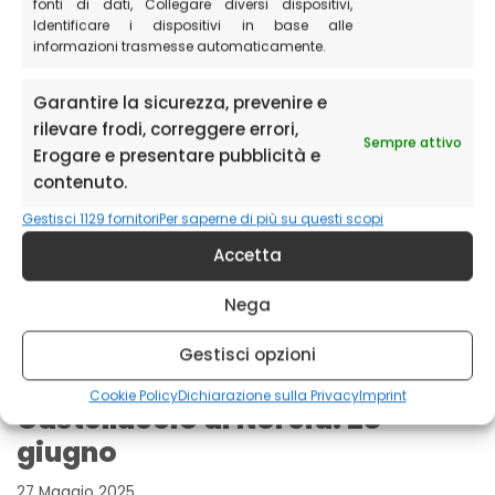
fonti di dati, Collegare diversi dispositivi,
Identificare i dispositivi in base alle
informazioni trasmesse automaticamente.
Garantire la sicurezza, prevenire e
rilevare frodi, correggere errori,
Sempre attivo
Erogare e presentare pubblicità e
contenuto.
Gestisci 1129 fornitori
Per saperne di più su questi scopi
Accetta
Nega
Gestisci opzioni
Escursione al tramonto a
Cookie Policy
Dichiarazione sulla Privacy
Imprint
Castelluccio di Norcia: 28
giugno
27 Maggio 2025