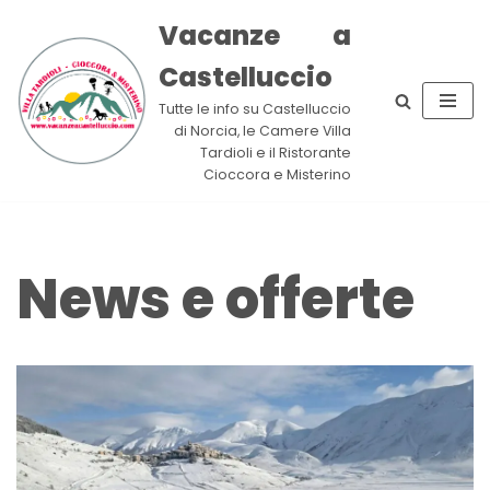
Vacanze a
Vai
Castelluccio
al
contenuto
Tutte le info su Castelluccio
di Norcia, le Camere Villa
Tardioli e il Ristorante
Cioccora e Misterino
News e offerte