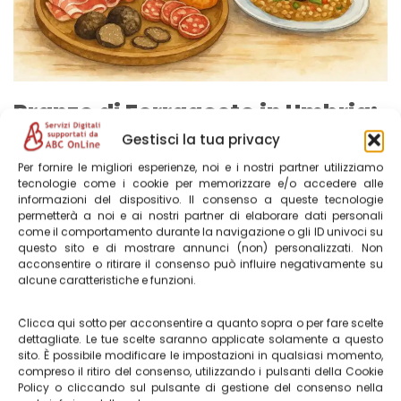
Pranzo di Ferragosto in Umbria:
Tradizione, Gusto e Natura a
Gestisci la tua privacy
Castelluccio di Norcia
Per fornire le migliori esperienze, noi e i nostri partner utilizziamo
tecnologie come i cookie per memorizzare e/o accedere alle
8 Agosto 2025
informazioni del dispositivo. Il consenso a queste tecnologie
permetterà a noi e ai nostri partner di elaborare dati personali
come il comportamento durante la navigazione o gli ID univoci su
Stai leggendo una news del 2025, dai uno sguardo alle
questo sito e di mostrare annunci (non) personalizzati. Non
info sul RISTORANTE con il menù sempre aggiornato qui
acconsentire o ritirare il consenso può influire negativamente su
Pranzo di Ferragosto in Umbria: Gusto e Natura a
alcune caratteristiche e funzioni.
Castelluccio di Norcia Cerchi un’esperienza autentica
per…
Leggi tutto »
Clicca qui sotto per acconsentire a quanto sopra o per fare scelte
dettagliate. Le tue scelte saranno applicate solamente a questo
sito. È possibile modificare le impostazioni in qualsiasi momento,
compreso il ritiro del consenso, utilizzando i pulsanti della Cookie
Policy o cliccando sul pulsante di gestione del consenso nella