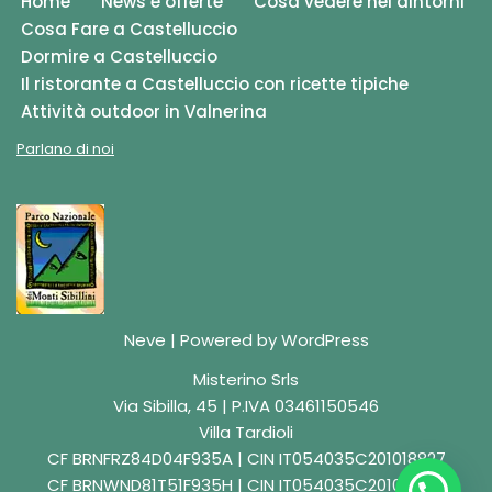
Home
News e offerte
Cosa vedere nei dintorni
Cosa Fare a Castelluccio
Dormire a Castelluccio
Il ristorante a Castelluccio con ricette tipiche
Attività outdoor in Valnerina
Parlano di noi
Neve
| Powered by
WordPress
Misterino Srls
Via Sibilla, 45 | P.IVA 03461150546
Villa Tardioli
CF BRNFRZ84D04F935A | CIN IT054035C201018827
CF BRNWND81T51F935H | CIN IT054035C201018829