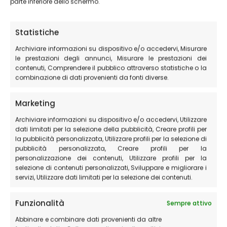
parte inferiore dello schermo.
Statistiche
Archiviare informazioni su dispositivo e/o accedervi, Misurare
le prestazioni degli annunci, Misurare le prestazioni dei
contenuti, Comprendere il pubblico attraverso statistiche o la
combinazione di dati provenienti da fonti diverse.
Marketing
Archiviare informazioni su dispositivo e/o accedervi, Utilizzare
dati limitati per la selezione della pubblicità, Creare profili per
Dove dormire nei Sibillini
la pubblicità personalizzata, Utilizzare profili per la selezione di
pubblicità personalizzata, Creare profili per la
25 Luglio 2025
personalizzazione dei contenuti, Utilizzare profili per la
selezione di contenuti personalizzati, Sviluppare e migliorare i
Idee su dove dormire nei Sibillini: scopri Castelluccio di
servizi, Utilizzare dati limitati per la selezione dei contenuti.
Norcia Se ti stai chiedendo dove dormire nei Sibillini, la
risposta è semplice: Castelluccio di Norcia è il punto
Funzionalità
Sempre attivo
perfetto per esplorare tutto il Parco Nazionale…
Leggi
Abbinare e combinare dati provenienti da altre
tutto »