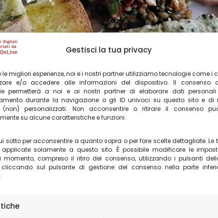
Gestisci la tua privacy
re le migliori esperienze, noi e i nostri partner utilizziamo tecnologie come i 
are e/o accedere alle informazioni del dispositivo. Il consenso 
ie permetterà a noi e ai nostri partner di elaborare dati personal
mento durante la navigazione o gli ID univoci su questo sito e di 
(non) personalizzati. Non acconsentire o ritirare il consenso può 
ente su alcune caratteristiche e funzioni.
i sotto per acconsentire a quanto sopra o per fare scelte dettagliate. Le t
 richiesti
applicate solamente a questo sito. È possibile modificare le impost
i momento, compreso il ritiro del consenso, utilizzando i pulsanti del
 cliccando sul pulsante di gestione del consenso nella parte inferi
.
isterino
i primi sono i veri protagonisti. Le
Tag
iù autentica, mentre gli
Gnocchi alla norcina
, con
stiche
perdere anche la
Zuppa di lenticchie IGP di Cast