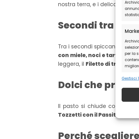
Archivi
nostra terra, e i delicati
Raviol
annunci
statist
Secondi tra rusti
Marke
Archivi
Tra i secondi spiccano gli
Arr
selezion
per la 
con miele, noci e tartufo
, un
contenu
leggera, il
Filetto di trota de
migliora
Gestisci 1
Dolci che profum
Funzi
Abbinar
diversi
trasme
Il pasto si chiude con dolci
Tozzetti con il Passito
, il fi
Garant
correg
Perché scegliere 
conte