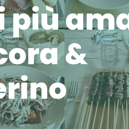
i più ama
cora &
erino