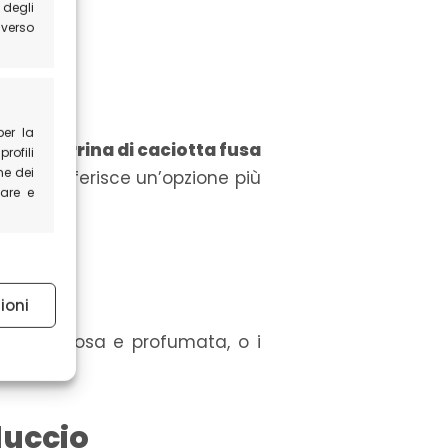
 degli
averso
per la
ndente
Terrina di caciotta fusa
profili
ne dei
 chi preferisce un’opzione più
pare e
 attivo
ioni
no
, cremosa e profumata, o i
a.
 attivo
luccio