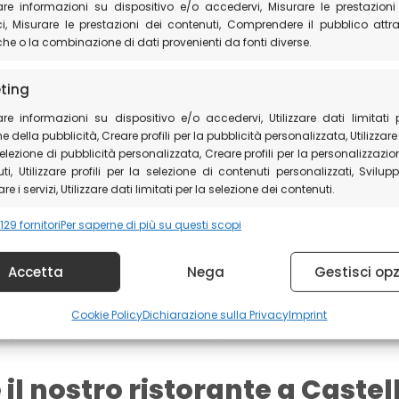
are informazioni su dispositivo e/o accedervi, Misurare le prestazioni
i ricotta e spinaci
conditi con sugo al basilico.
, Misurare le prestazioni dei contenuti, Comprendere il pubblico attr
iche o la combinazione di dati provenienti da fonti diverse.
cità e raffinatezza
ting
are informazioni su dispositivo e/o accedervi, Utilizzare dati limitati 
osticini di pecora
, conviviali e saporiti, e la sorpre
e della pubblicità, Creare profili per la pubblicità personalizzata, Utilizzare 
selezione di pubblicità personalizzata, Creare profili per la personalizzazio
 abbinamento che regala un’esplosione di gusto. Per
ti, Utilizzare profili per la selezione di contenuti personalizzati, Svilup
l Fiume Nera
è la scelta ideale.
re i servizi, Utilizzare dati limitati per la selezione dei contenuti.
129 fornitori
Per saperne di più su questi scopi
ano di tradizione
onalità
Sempre
e e combinare dati provenienti da altre fonti di dati, Collegare
Accetta
Nega
Gestisci opz
 dispositivi, Identificare i dispositivi in base alle informazioni
sse automaticamente.
 che parlano di casa: la
Panna cotta allo zaffera
Cookie Policy
Dichiarazione sulla Privacy
Imprint
nale perfetto per brindare ai sapori autentici dell’Umbri
ire la sicurezza, prevenire e rilevare frodi,
gere errori, Erogare e presentare pubblicità e
Sempre
il nostro ristorante a Castel
nuto.