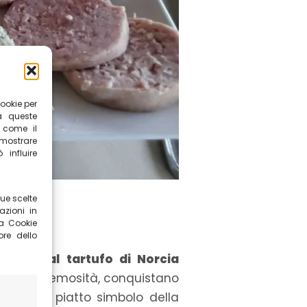
cookie per
a queste
i come il
mostrare
influire
ue scelte
azioni in
la Cookie
ore dello
liatelle al tartufo di Norcia
 la loro cremosità, conquistano
elluccio
, piatto simbolo della