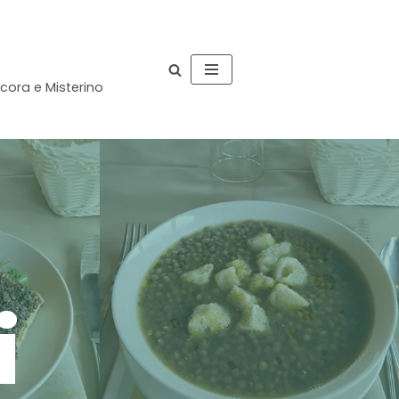
occora e Misterino
i