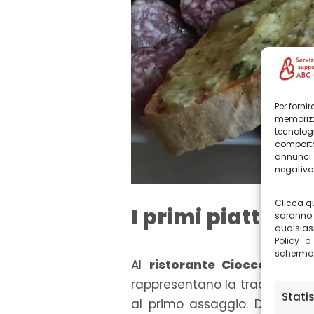
Per forni
memorizz
tecnolog
comporta
annunci 
negativam
Clicca qu
I primi piatti più
saranno 
qualsias
Policy o
schermo
Al
ristorante Cioccora & M
rappresentano la tradizione p
Stati
al primo assaggio. Da non 