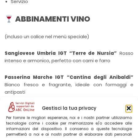
Servizio
ABBINAMENTI VINO
(incluso un calice nel menù speciale)
Sangiovese Umbria IGT “Terre de Nursia”
Rosso
intenso e armonico, perfetto con carni e farro
Passerina Marche IGT “Cantina degli Anibaldi”
Bianco fresco e fragrante, ideale con formaggi e
antipasti
PRODOTTI AZIENDA AGRICOLA
Gestisci la tua privacy
Per fornire le migliori esperienze, noi e i nostri partner utilizziamo
tecnologie come i cookie per memorizzare e/o accedere alle
Al termine del pranzo o comunque durante il tuo
informazioni del dispositivo. Il consenso a queste tecnologie
soggiorno, potrai anche acquistare direttamente in
permetterà a noi e ai nostri partner di elaborare dati personali