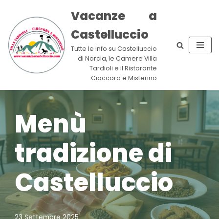
Vacanze a
Vai
Castelluccio
al
contenuto
Tutte le info su Castelluccio
di Norcia, le Camere Villa
Tardioli e il Ristorante
Cioccora e Misterino
Menù
tradizione di
Castelluccio
23 Settembre 2025