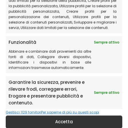
dati limitati per la selezione della pubblicità, Creare profili per
la pubblicità personalizzata, Utilizzare profili per la selezione di
Prenota il tuo tavolo e vivi un’esperienza che
pubblicità personalizzata, Creare profili per la
unisce tradizione, territorio e convivialità nel
personalizzazione dei contenuti, Utilizzare profili per la
suggestivo scenario di Castelluccio di Norcia.
selezione di contenuti personalizzati, Sviluppare e migliorare i
servizi, Utilizzare dati limitati per la selezione dei contenuti.
Funzionalità
Sempre attivo
Contattaci per richiedere una camera
Abbinare e combinare dati provenienti da altre
o per prenotare un tavolo al ristorante
fonti di dati, Collegare diversi dispositivi,
Identificare i dispositivi in base alle
informazioni trasmesse automaticamente.
Le camere disponibili presso Villa Tardioli si trovano nel
centro del piccolo paese di Castelluccio di Norcia e il
Garantire la sicurezza, prevenire e
ristorante Cioccora e Misterino, situato al piano terra,
rilevare frodi, correggere errori,
accetta prenotazioni anticipate sia per piccoli tavoli,
Sempre attivo
Erogare e presentare pubblicità e
sia per grandi gruppi.
contenuto.
Gestisci 1129 fornitori
Per saperne di più su questi scopi
Accetta