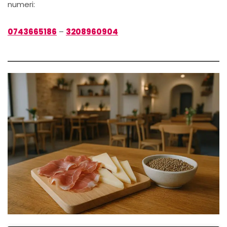
numeri:
0743665186
–
3208960904