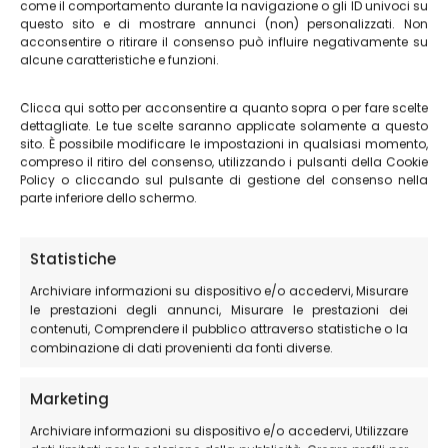
come il comportamento durante la navigazione o gli ID univoci su
loco i prodotti a KM0 dell’
Azienda Agricola
questo sito e di mostrare annunci (non) personalizzati. Non
Brandimarte
della stessa gestione familiare.
acconsentire o ritirare il consenso può influire negativamente su
alcune caratteristiche e funzioni.
Prodotti del nuovo raccolto disponibili
Clicca qui sotto per acconsentire a quanto sopra o per fare scelte
Possibilità di preordine per i prodotti in
dettagliate. Le tue scelte saranno applicate solamente a questo
sito. È possibile modificare le impostazioni in qualsiasi momento,
confezionamento
compreso il ritiro del consenso, utilizzando i pulsanti della Cookie
Policy o cliccando sul pulsante di gestione del consenso nella
Porta a casa i sapori autentici che hai assaggiato
parte inferiore dello schermo.
Perché scegliere il nostro
Statistiche
menu?
Archiviare informazioni su dispositivo e/o accedervi, Misurare
le prestazioni degli annunci, Misurare le prestazioni dei
✓
Ingredienti IGP e locali
a km zero
contenuti, Comprendere il pubblico attraverso statistiche o la
combinazione di dati provenienti da fonti diverse.
✓
Ricette tradizionali
tramandate da generazioni
✓
Rapporto qualità-prezzo eccezionale
✓
Esperienza autentica
nel cuore dell’Umbria
Marketing
✓
Prodotti da portare a casa
Archiviare informazioni su dispositivo e/o accedervi, Utilizzare