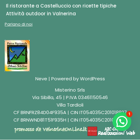
Il ristorante a Castelluccio con ricette tipiche
Attività outdoor in Valnerina
Parlano di noi
Neve
| Powered by
WordPress
Misterino Srls
Via Sibilla, 45 | P.IVA 03461150546
Villa Tardioli
CF BRNFRZ84D04F935A | CIN IT054035C201018827
1
CF BRNWND81T51F935H | CIN IT054035C201018829