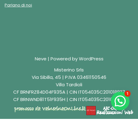
Parlano di noi
Neve
| Powered by
WordPress
Misterino Srls
Via Sibilla, 45 | P.IVA 03461150546
Villa Tardioli
CF BRNFRZ84D04F935A | CIN IT054035C201018827
1
CF BRNWND81T51F935H | CIN IT054035C201018829
English
(
Inglese
)
Italiano
Deutsch
(
Tedesco
)