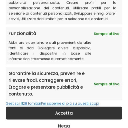
dell’anno, questo borgo vi regalerà emozioni uniche e
pubblicità personalizzata, Creare profili per la
indimenticabili.
personalizzazione dei contenuti, Utilizzare profili per la
selezione di contenuti personalizzati, Sviluppare e migliorare i
servizi, Utilizzare dati limitati per la selezione dei contenuti.
Funzionalità
Sempre attivo
Abbinare e combinare dati provenienti da altre
fonti di dati, Collegare diversi dispositivi,
Identificare i dispositivi in base alle
informazioni trasmesse automaticamente.
Garantire la sicurezza, prevenire e
rilevare frodi, correggere errori,
Sempre attivo
Erogare e presentare pubblicità e
contenuto.
Gestisci 1128 fornitori
Per saperne di più su questi scopi
Tra le attività che vi consigliamo ci sono:
Accetta
Escursioni:
sentiero della Fioritura, Sentiero del Lago
Nega