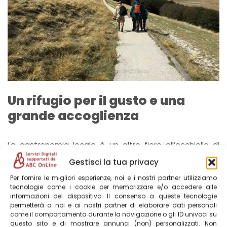
Un rifugio per il gusto e una
grande accoglienza
La gastronomia locale è un altro fiore all’occhiello di
Castelluccio di Norcia. I sapori genuini e autentici della
Gestisci la tua privacy
tradizione umbra delizieranno il vostro palato. Potrete
Per fornire le migliori esperienze, noi e i nostri partner utilizziamo
gustare piatti tipici come la lenticchia di Castelluccio, la
tecnologie come i cookie per memorizzare e/o accedere alle
norcineria e i formaggi stagionati.
informazioni del dispositivo. Il consenso a queste tecnologie
permetterà a noi e ai nostri partner di elaborare dati personali
come il comportamento durante la navigazione o gli ID univoci su
Tutti i prodotti vanno rigorosamente accompagnati da
questo sito e di mostrare annunci (non) personalizzati. Non