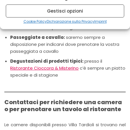
di Pilato, Percorso del Grande Anello dei Sibillini,
Percorso del Piangrande
Gestisci opzioni
Ciclismo:
un’escursione tra i sentieri dei Piani di
Cookie Policy
Dichiarazione sulla Privacy
Imprint
Castelluccio è sempre una grande emozione
Passeggiate a cavallo:
saremo sempre a
disposizione per indicarvi dove prenotare la vostra
passeggiata a cavallo
Degustazioni di prodotti tipici:
presso il
Ristorante Cioccora & Misterino
c’è sempre un piatto
speciale e di stagione
Contattaci per richiedere una camera
o per prenotare un tavolo al ristorante
Le camere disponibili presso Villa Tardioli si trovano nel