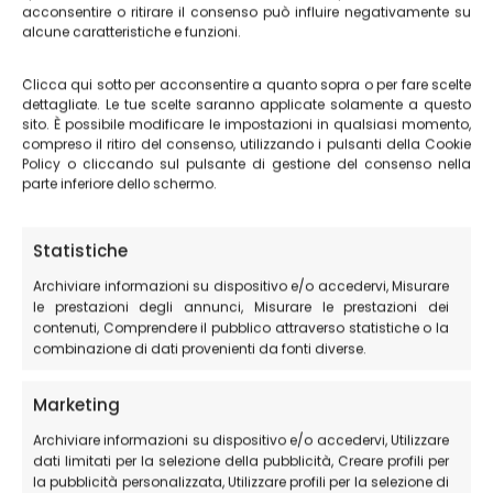
un buon bicchiere di vino rosso locale.
acconsentire o ritirare il consenso può influire negativamente su
alcune caratteristiche e funzioni.
L’ospitalità di Villa Tardioli a Castelluccio di Norcia è
Clicca qui sotto per acconsentire a quanto sopra o per fare scelte
calda e sincera. Lo staff (a gestione familiare) vi
dettagliate. Le tue scelte saranno applicate solamente a questo
accoglierà con un sorriso e vi farà sentire come a casa
sito. È possibile modificare le impostazioni in qualsiasi momento,
compreso il ritiro del consenso, utilizzando i pulsanti della Cookie
vostra. Potrete soggiornare nelle nostre camere per
Policy o cliccando sul pulsante di gestione del consenso nella
essere sempre immersi nella tranquillità del Parco
parte inferiore dello schermo.
Nazionale dei Monti Sibillini. Passare qualche giorno in
montagna,
nel paese abitato più alto dei Sibillini
, è
Statistiche
un’esperienza unica.
Archiviare informazioni su dispositivo e/o accedervi, Misurare
le prestazioni degli annunci, Misurare le prestazioni dei
Castelluccio di Norcia:
contenuti, Comprendere il pubblico attraverso statistiche o la
un’esperienza da non perdere
combinazione di dati provenienti da fonti diverse.
Marketing
Se siete alla ricerca delle vostre vacanze relax immerse
nel nel benessere e nella natura, Castelluccio di Norcia
Archiviare informazioni su dispositivo e/o accedervi, Utilizzare
dati limitati per la selezione della pubblicità, Creare profili per
è la destinazione perfetta per voi. In qualsiasi stagione
la pubblicità personalizzata, Utilizzare profili per la selezione di