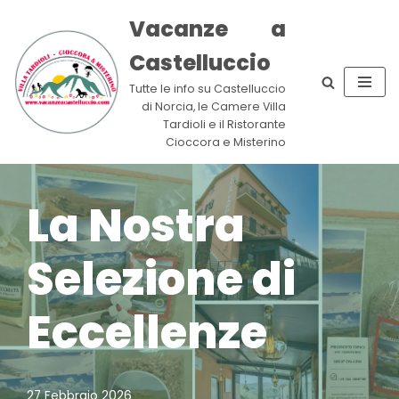
Vacanze a
Vai
Castelluccio
al
contenuto
Tutte le info su Castelluccio
di Norcia, le Camere Villa
Tardioli e il Ristorante
Cioccora e Misterino
La Nostra
Selezione di
Eccellenze
27 Febbraio 2026