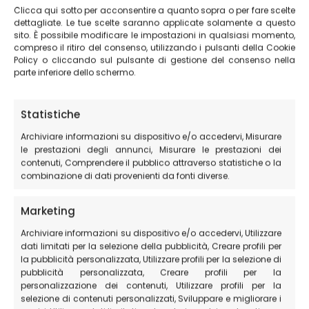
Clicca qui sotto per acconsentire a quanto sopra o per fare scelte
infatti, per preservare i campi e non utilizzare pesticidi,
dettagliate. Le tue scelte saranno applicate solamente a questo
hanno sempre lasciato che anche le altre piante
sito. È possibile modificare le impostazioni in qualsiasi momento,
prosperassero nei terreni. Le piante che crescono prima
compreso il ritiro del consenso, utilizzando i pulsanti della Cookie
Policy o cliccando sul pulsante di gestione del consenso nella
della lenticchia possono anche creare un ottimo
parte inferiore dello schermo.
ambiente dove far sviluppare la lenticchia che
normalmente raggiunge la maturazione intorno alla
Statistiche
metà di agosto, quando i fiori spontanei sono già
“appassiti” e quindi non sono un problema per la
Archiviare informazioni su dispositivo e/o accedervi, Misurare
coltivazione e la raccolta della lenticchia.
le prestazioni degli annunci, Misurare le prestazioni dei
contenuti, Comprendere il pubblico attraverso statistiche o la
combinazione di dati provenienti da fonti diverse.
Clima e terreno
Marketing
Il clima rigido dell’inverno e il terreno calcareo
Archiviare informazioni su dispositivo e/o accedervi, Utilizzare
dell’altopiano creano un ambiente ideale per la
dati limitati per la selezione della pubblicità, Creare profili per
crescita di queste specie di fiori selvatici.
la pubblicità personalizzata, Utilizzare profili per la selezione di
pubblicità personalizzata, Creare profili per la
personalizzazione dei contenuti, Utilizzare profili per la
Periodo di fioritura
selezione di contenuti personalizzati, Sviluppare e migliorare i