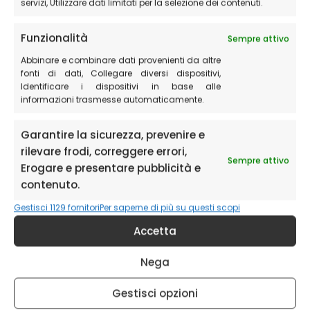
servizi, Utilizzare dati limitati per la selezione dei contenuti.
La fioritura non avviene in un unico momento, ma si
protrae per diverse settimane, da metà aprile a fine
Funzionalità
Sempre attivo
luglio. Questo permette di ammirare una varietà di
Abbinare e combinare dati provenienti da altre
colori sempre diversa, con nuove sfumature che si
fonti di dati, Collegare diversi dispositivi,
aggiungono giorno dopo giorno. Ovviamente non tutte
Identificare i dispositivi in base alle
informazioni trasmesse automaticamente.
le specie fioriscono in tutto il periodo della fioritura.
Garantire la sicurezza, prevenire e
Biodiversità
rilevare frodi, correggere errori,
Sempre attivo
Erogare e presentare pubblicità e
La fioritura di Castelluccio è un esempio importante di
contenuto.
biodiversità. La presenza di diverse specie di fiori
Gestisci 1129 fornitori
Per saperne di più su questi scopi
selvatici contribuisce a mantenere un ecosistema sano
e ricco di vita.
Accetta
Nega
La fioritura di Castelluccio di Norcia è un evento
spettacolare che attira ogni anno migliaia di visitatori. Il
Gestisci opzioni
periodo migliore per ammirare la fioritura SPONTANEA è