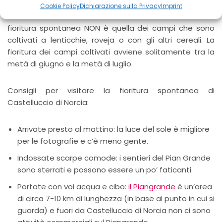
in genere da metà aprile a metà maggio, ma può
Cookie Policy
Dichiarazione sulla Privacy
Imprint
variare a seconda delle condizioni climatiche. La
fioritura spontanea NON è quella dei campi che sono
coltivati a lenticchie, roveja o con gli altri cereali. La
fioritura dei campi coltivati avviene solitamente tra la
metà di giugno e la metà di luglio.
Consigli per visitare la fioritura spontanea di
Castelluccio di Norcia:
Arrivate presto al mattino: la luce del sole è migliore
per le fotografie e c’è meno gente.
Indossate scarpe comode: i sentieri del Pian Grande
sono sterrati e possono essere un po’ faticanti.
Portate con voi acqua e cibo:
il Piangrande
è un’area
di circa 7-10 km di lunghezza (in base al punto in cui si
guarda) e fuori da Castelluccio di Norcia non ci sono