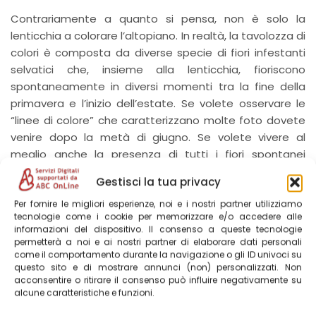
Contrariamente a quanto si pensa, non è solo la
lenticchia a colorare l’altopiano. In realtà, la tavolozza di
colori è composta da diverse specie di fiori infestanti
selvatici che, insieme alla lenticchia, fioriscono
spontaneamente in diversi momenti tra la fine della
primavera e l’inizio dell’estate. Se volete osservare le
“linee di colore” che caratterizzano molte foto dovete
venire dopo la metà di giugno. Se volete vivere al
meglio anche la presenza di tutti i fiori spontanei
dovete venire dalla metà di aprile in poi, quando
Gestisci la tua privacy
iniziano a vedersi i primi fiori spontanei che poi non
troverete a giugno e luglio.
Per fornire le migliori esperienze, noi e i nostri partner utilizziamo
tecnologie come i cookie per memorizzare e/o accedere alle
informazioni del dispositivo. Il consenso a queste tecnologie
Coltivazione della lenticchia
permetterà a noi e ai nostri partner di elaborare dati personali
come il comportamento durante la navigazione o gli ID univoci su
questo sito e di mostrare annunci (non) personalizzati. Non
La coltivazione della lenticchia, da sempre una
acconsentire o ritirare il consenso può influire negativamente su
alcune caratteristiche e funzioni.
tradizione fondamentale per le comunità locali, ha
favorito la presenza di queste specie di fiori. I contadini,