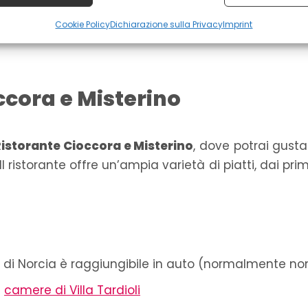
Norcia sono disponibili presso gli
alloggi Villa Tar
sse automaticamente.
Cookie Policy
Dichiarazione sulla Privacy
Imprint
angrande
e la catena del Monte Vettore. Sul terrazz
ire la sicurezza, prevenire e rilevare frodi,
gere errori, Erogare e presentare pubblicità e
Sempre
nuto.
occora e Misterino
istorante Cioccora e Misterino
, dove potrai gust
Il ristorante offre un’ampia varietà di piatti, dai pri
 di Norcia è raggiungibile in auto (normalmente no
e
camere di Villa Tardioli