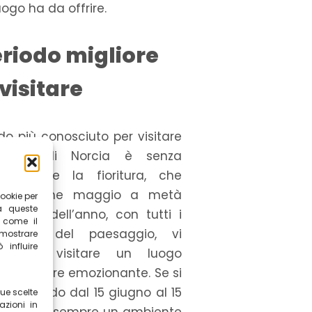
ogo ha da offrire.
eriodo migliore
visitare
odo più conosciuto per visitare
lluccio di Norcia è senza
 durante la fioritura, che
ne da fine maggio a metà
cookie per
a queste
 Il resto dell’anno, con tutti i
i come il
amenti del paesaggio, vi
mostrare
influire
tte di visitare un luogo
 e sempre emozionante. Se si
 il periodo dal 15 giugno al 15
ue scelte
azioni in