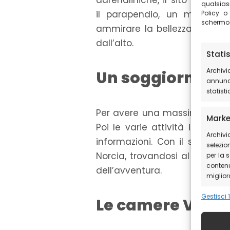
adrenaliniche, il sito web su
qualsias
il parapendio, un modo un
Policy o
schermo
ammirare la bellezza del pa
dall’alto.
Stati
Archivi
Un soggiorno in
annunci
statist
Per avere una massima esperien
Marke
Poi le varie attività in loc
Archivi
informazioni. Con il suo ricco
selezion
Norcia, trovandosi al centro,
per la 
contenu
dell’avventura.
migliora
Gestisci 1
Le camere Villa 
Funzi
Abbinar
diversi