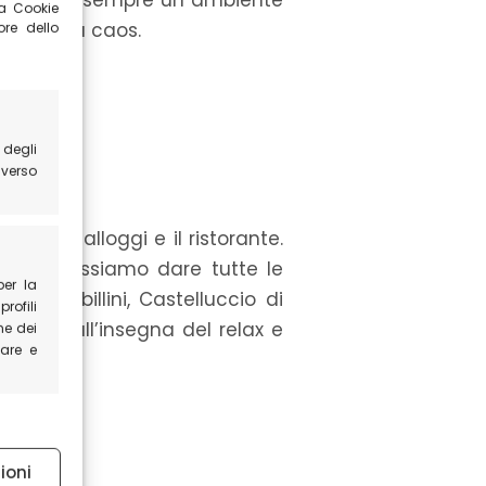
 troverete sempre un ambiente
la Cookie
nte senza caos.
ore dello
 degli
averso
er gli alloggi e il ristorante.
oci vi possiamo dare tutte le
per la
onti Sibillini, Castelluccio di
profili
cabile all’insegna del relax e
ne dei
pare e
 attivo
ioni