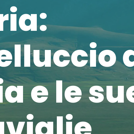
ia:
lluccio 
a e le su
viglie