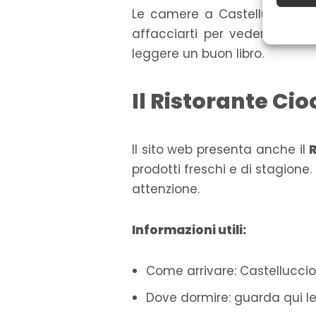
Le camere a Castelluccio di 
trasme
affacciarti per vedere
il Pi
Garant
leggere un buon libro.
correg
conte
Il Ristorante Ci
Il sito web presenta anche il
R
prodotti freschi e di stagione. 
attenzione.
Informazioni utili:
Come arrivare: Castelluccio
Dove dormire: guarda qui l