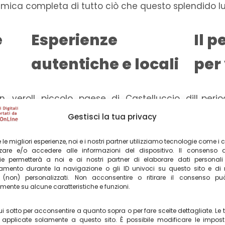
ica completa di tutto ciò che questo splendido lu
e
Esperienze
Il p
autentiche e locali
per 
un vero
Il piccolo paese di Castelluccio di
Il peri
rekking
Norcia, con tutte le mete nei dintorni,
Caste
Gestisci la tua privacy
ritorio
propone anche diverse attività per
dubbio
eri che
chi desidera immergersi nella
avvie
re le migliori esperienze, noi e i nostri partner utilizziamo tecnologie come i 
are e/o accedere alle informazioni del dispositivo. Il consenso 
afiato,
natura, nella cultura e nelle tradizioni
luglio.
ie permetterà a noi e ai nostri partner di elaborare dati personal
cio, un
locali
. È possibile visitare aziende
cambi
mento durante la navigazione o gli ID univoci su questo sito e di 
(non) personalizzati. Non acconsentire o ritirare il consenso può 
avera si
agricole e caseifici per degustare
perme
ente su alcune caratteristiche e funzioni.
ori. Per
prodotti tipici, come il famoso
magico
tà più
formaggio di Norcia, le escursioni
esclude
i sotto per acconsentire a quanto sopra o per fare scelte dettagliate. Le t
applicate solamente a questo sito. È possibile modificare le impost