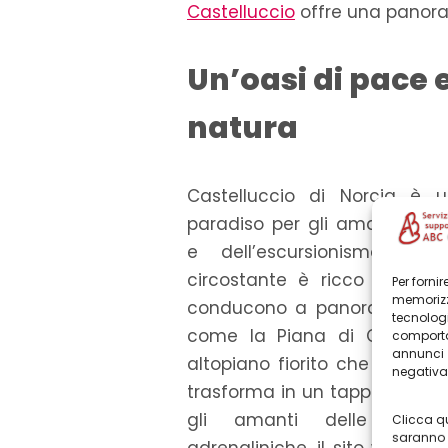
Castelluccio
offre una panoram
Un’oasi di pace 
natura
Castelluccio di Norcia è 
paradiso per gli amanti del t
e dell’escursionismo. Il ter
circostante è ricco di senti
Per forni
memorizz
conducono a panorami mozz
tecnolog
come la Piana di Castelluc
comporta
annunci 
altopiano fiorito che in prim
negativam
trasforma in un tappeto di col
gli amanti delle attivi
Clicca qu
saranno 