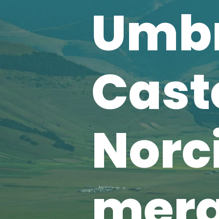
Umbr
Caste
Norci
mera