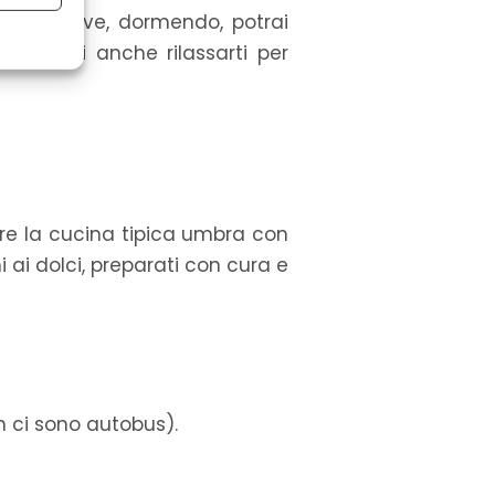
dioli
, dove, dormendo, potrai
o potrai anche rilassarti per
 attivo
are la cucina tipica umbra con
mi ai dolci, preparati con cura e
n ci sono autobus).