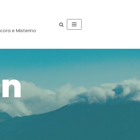
occora e Misterino
in