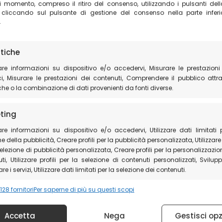
ggerisce
fotografiche disponibili tutto l’anno o
luglio
i momento, compreso il ritiro del consenso, utilizzando i pulsanti del
ico per
se si preferisce le escursioni in bike.
rilassa
 cliccando sul pulsante di gestione del consenso nella parte inferi
.
esaggio
stiche
are informazioni su dispositivo e/o accedervi, Misurare le prestazioni
dimenticabile
, Misurare le prestazioni dei contenuti, Comprendere il pubblico attr
iche o la combinazione di dati provenienti da fonti diverse.
za potete usare il nostro servizio di prenotazione p
ting
o saranno prenotabili anche sul posto o contattand
are informazioni su dispositivo e/o accedervi, Utilizzare dati limitati 
 patrimonio naturalistico del Parco Nazionale dei M
e della pubblicità, Creare profili per la pubblicità personalizzata, Utilizzare 
 è la destinazione ideale per una vacanza indimenti
selezione di pubblicità personalizzata, Creare profili per la personalizzazio
ti, Utilizzare profili per la selezione di contenuti personalizzati, Svilup
re i servizi, Utilizzare dati limitati per la selezione dei contenuti.
128 fornitori
Per saperne di più su questi scopi
Tardioli
onalità
Sempre
e e combinare dati provenienti da altre fonti di dati, Collegare
Accetta
Nega
Gestisci opz
 dispositivi, Identificare i dispositivi in base alle informazioni