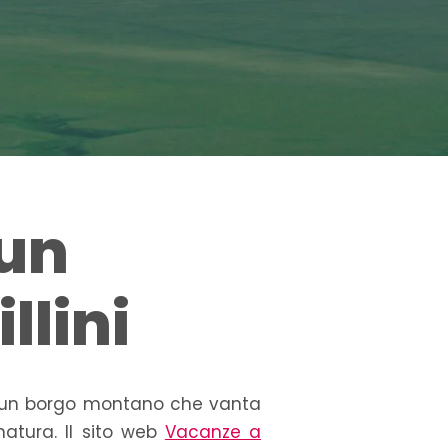
 un
llini
, è un borgo montano che vanta
natura. Il sito web
Vacanze a